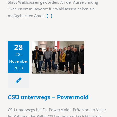
Stadt Waldsassen geworden. An der Auszeichnung
"Genussort in Bayern" für Waldsassen haben sie
maßgeblichen Anteil.
[...]
28
28.
November
2019
CSU unterwegs – Powermold
CSU unterwegs bei Fa. PowerMold - Präzision im Visier
Im Rahmen der Reihe CSU unterwegs besichtigte der