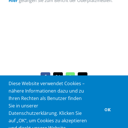
Hier
gelangen Sie zum Bericht der Oberpfalzmedien.
Facebook
X
WhatsApp
E-
Diese Website verwendet Cookies –
Mail
nähere Informationen dazu und zu
Ihren Rechten als Benutzer finden
Sie in unserer
OK
Datenschutzerklärung. Klicken Sie
©
wittmann.media 2019
|
Datenschutz
|
Impressum
auf „OK“, um Cookies zu akzeptieren
Facebook
Instagram