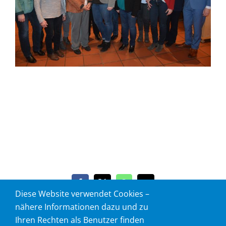
Facebook
X
WhatsApp
E-
Diese Website verwendet Cookies –
Mail
nähere Informationen dazu und zu
Ihren Rechten als Benutzer finden