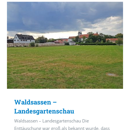
Waldsassen –
Landesgartenschau
Waldsassen – Landesgartenschau Die
Enttäuschung war groß als bekannt wurde, dass