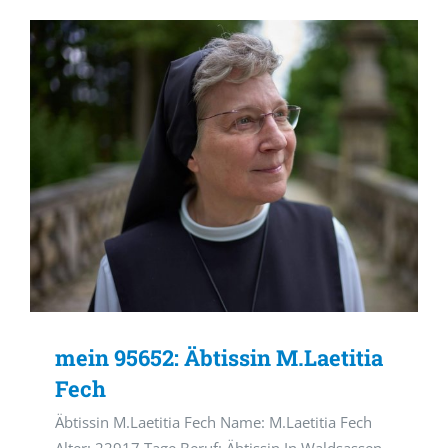
mein 95652: Äbtissin M.Laetitia
Fech
Äbtissin M.Laetitia Fech Name: M.Laetitia Fech
Alter: 22917 Tage Beruf: Äbtissin In Waldsassen