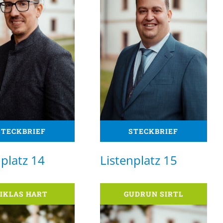
STECKBRIEF
STECKBRIEF
nplatz 14
Listenplatz 15
IKLAS HART
GUDRUN SIRTL