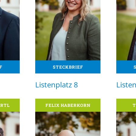
F
STECKBRIEF
Listenplatz 8
Listen
ÄRTL
FELIX HABERKORN
T