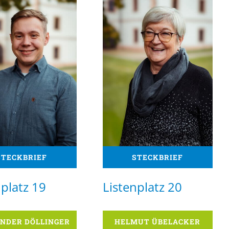
STECKBRIEF
STECKBRIEF
nplatz 19
Listenplatz 20
NDER DÖLLINGER
HELMUT ÜBELACKER