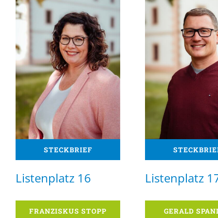
STECKBRIEF
STECKBRIE
Listenplatz 16
Listenplatz 1
FRANZISKUS STOPP
GERALD SPAN