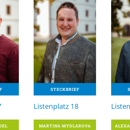
F
STECKBRIEF
7
Listenplatz 18
Liste
DEL
MARTINA MYDLAROVA
ALEXA