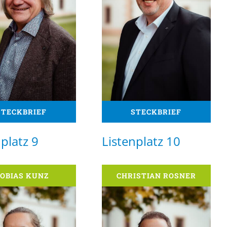
STECKBRIEF
STECKBRIEF
platz 9
Listenplatz 10
OBIAS KUNZ
CHRISTIAN ROSNER