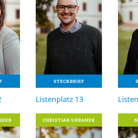
F
STECKBRIEF
2
Listenplatz 13
Liste
IDER
CHRISTIAN URBANEK
N