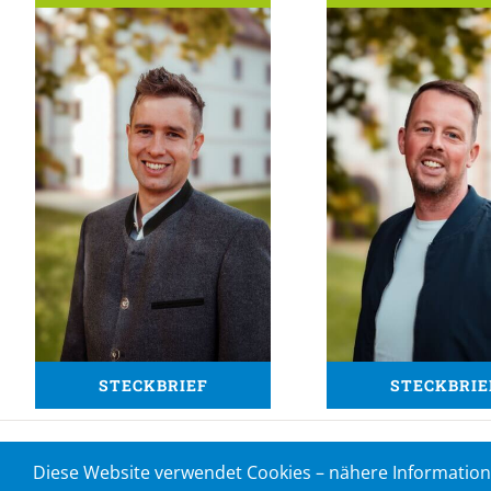
STECKBRIEF
STECKBRIE
Diese Website verwendet Cookies – nähere Informatione
©
wittmann.media 2019
|
Datenschutz
|
Impressum