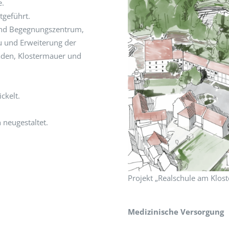
e.
tgeführt.
- und Begegnungszentrum,
au und Erweiterung der
aden, Klostermauer und
ckelt.
neugestaltet.
Projekt „Realschule am Klost
Medizinische Versorgung