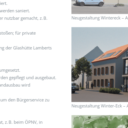
ert.
werden saniert.
Neugestaltung Wintereck – An
 nutzbar gemacht, z. B.
toßen; für private
ung der Glashütte Lamberts
umgesetzt.
rden gepflegt und ausgebaut.
bandausbau wird
t, um den Bürgerservice zu
Neugestaltung Winter-Eck – A
, z. B. beim ÖPNV, in