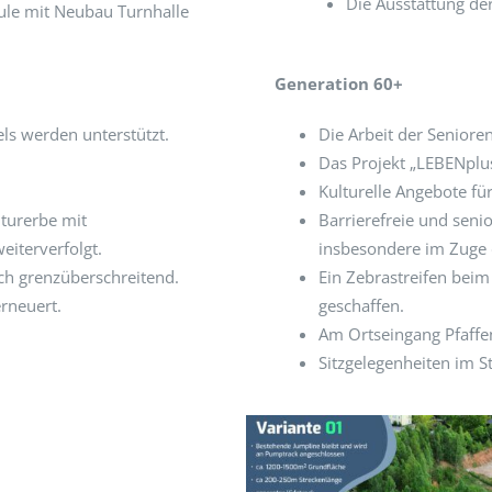
Die Ausstattung der
le mit Neubau Turnhalle
Generation 60+
s werden unterstützt.
Die Arbeit der Senioren
Das Projekt „LEBENplus
Kulturelle Angebote f
turerbe mit
Barrierefreie und sen
eiterverfolgt.
insbesondere im Zuge
ch grenzüberschreitend.
Ein Zebrastreifen beim
rneuert.
geschaffen.
Am Ortseingang Pfaffe
Sitzgelegenheiten im S