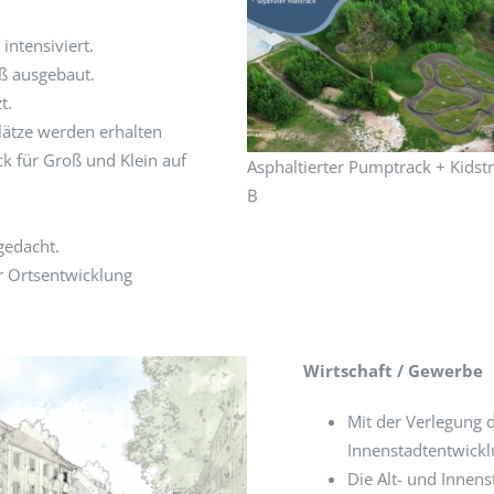
ntensiviert.
ß ausgebaut.
t.
plätze werden erhalten
k für Groß und Klein auf
Asphaltierter Pumptrack + Kidst
B
gedacht.
r Ortsentwicklung
Wirtschaft / Gewerbe
Mit der Verlegung 
Innenstadtentwickl
Die Alt- und Innens