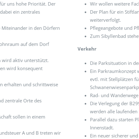
ür uns hohe Priorität. Der
Wir wollen weitere Fa
abei ein zentrales
Der Plan für ein Stift
weiterverfolgt.
e Miteinander in den Dörfern
Pflegeangebote und Pf
Zum Sibyllenbad stehen
 Wohnraum auf dem Dorf
Verkehr
wird aktiv unterstützt.
Die Parksituation in de
zen wird konsequent
Ein Parkraumkonzept wi
evtl. mit Stellplätzen
n erhalten und schrittweise
Schwanenwiesenparkpl
Rad- und Wanderwege w
nd zentrale Orte des
Die Verlegung der B299
werden alle laufende
chaft sollen in einem
Parallel dazu starten
Innenstadt.
ndsteuer A und B treten wir
Ein neuer sicherer un